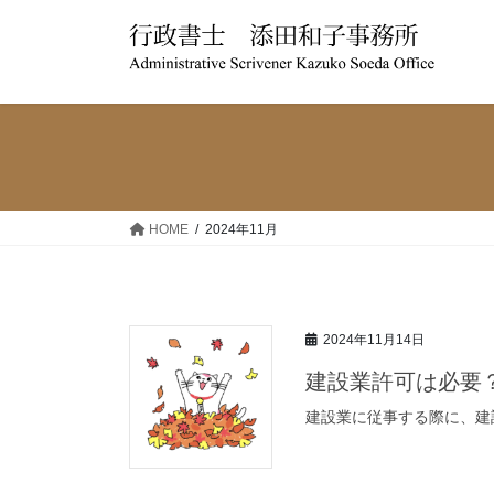
コ
ナ
ン
ビ
テ
ゲ
ン
ー
ツ
シ
へ
ョ
ス
ン
キ
に
ッ
移
HOME
2024年11月
プ
動
2024年11月14日
建設業許可は必要
建設業に従事する際に、建設