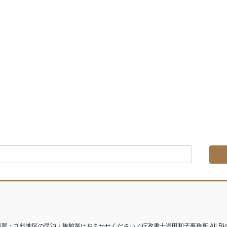
t © 福岡・九州地区の民泊・旅館業はおまかせください／行政書士添田和子事務所 All Rights 