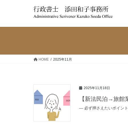
コ
ナ
ン
ビ
テ
ゲ
ン
ー
ツ
シ
へ
ョ
ス
ン
キ
に
ッ
移
HOME
2025年11月
プ
動
2025年11月18日
【新法民泊→旅館業
— 必ず押さえたいポイント